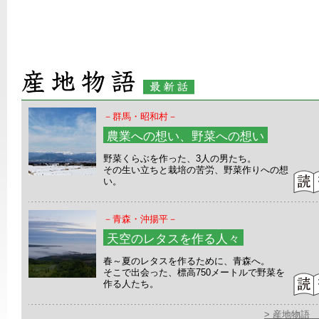
－群馬・昭和村－
農業への想い、野菜への想い
野菜くらぶを作った、3人の男たち。
その生い立ちと栽培の苦労、野菜作りへの想
い。
－青森・沖揚平－
天空のレタスを作る人々
春～夏のレタスを作るために、青森へ。
そこで出会った、標高750メートルで野菜を
作る人たち。
> 産地物語 